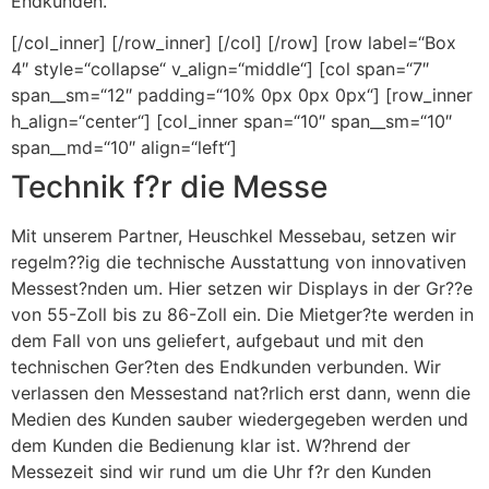
Endkunden.
[/col_inner] [/row_inner] [/col] [/row] [row label=“Box
4″ style=“collapse“ v_align=“middle“] [col span=“7″
span__sm=“12″ padding=“10% 0px 0px 0px“] [row_inner
h_align=“center“] [col_inner span=“10″ span__sm=“10″
span__md=“10″ align=“left“]
Technik f?r die Messe
Mit unserem Partner, Heuschkel Messebau, setzen wir
regelm??ig die technische Ausstattung von innovativen
Messest?nden um. Hier setzen wir Displays in der Gr??e
von 55-Zoll bis zu 86-Zoll ein. Die Mietger?te werden in
dem Fall von uns geliefert, aufgebaut und mit den
technischen Ger?ten des Endkunden verbunden. Wir
verlassen den Messestand nat?rlich erst dann, wenn die
Medien des Kunden sauber wiedergegeben werden und
dem Kunden die Bedienung klar ist. W?hrend der
Messezeit sind wir rund um die Uhr f?r den Kunden