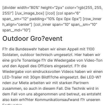
[divider width=“80%“ height=“2px“ color=“rgb(255, 255,
255)“] [/ux_image_box] [/col] [col span=“6″
span__sm=“12″ padding=“10% 0px 0px 0px“] [row_inner
h_align=“center“] [col_inner span=“10″ span__sm=“10″
span__md=“10″]
Outdoor Gro?event
F?r die Bundeswehr haben wir einen Appell mit 1100
Soldaten, outdoor technisch umgesetzt. Hier haben wir
eine gro?e Tonanlage f?r die Wiedergabe von Video-Ton
und den Appell des Offiziers eingesetzt. F?r die
Wiedergabe von eindrucksvollen Videos haben wir einen
LED-Trailer mit 30qm Bildfl?che eingesetzt. Bei LED-W?
nden zur Miete arbeiten wir mit starken Partnern
zusammen, so auch in diesem Fall. Die Technik wird in
dem Fall von uns abgenommen und betreut, es entsteht
also kein erh?hter Kommunikationsaufwand f?r unseren