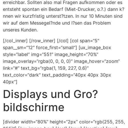
erreichbar. Sollten also mal Fragen aufkommen oder es
entsteht spontan ein Bedarf (Miet-Drucker, o.?.) dann k?
nnen wir kurzfristig unterst?tzen. In nur 10 Minuten sind
wir auf dem Messegel?nde und l?sen das Problem
unseres Kunden.
[/col_inner] [/row_inner] [/col] [col span=“5″
span__sm=“12″ force_first=“small“] [ux_image_box
style=“label“ img=“551″ image_height=“70%“
image_overlay=“rgba(0, 0, 0, 0)“ image_hover=“zoom“
link=“#“ text_bg=“rgba(1, 159, 227, 0.6)“
text_color=“dark“ text_padding=“40px 40px 30px
40px“]
Displays und Gro?
bildschirme
[divider width=“80%“ height=“2px“ color=“rgb(255, 255,