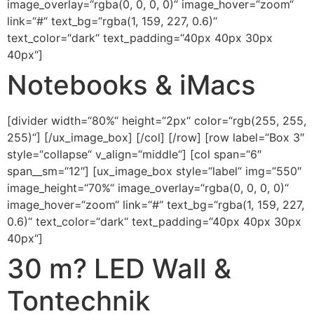
image_overlay=“rgba(0, 0, 0, 0)“ image_hover=“zoom“
link=“#“ text_bg=“rgba(1, 159, 227, 0.6)“
text_color=“dark“ text_padding=“40px 40px 30px
40px“]
Notebooks & iMacs
[divider width=“80%“ height=“2px“ color=“rgb(255, 255,
255)“] [/ux_image_box] [/col] [/row] [row label=“Box 3″
style=“collapse“ v_align=“middle“] [col span=“6″
span__sm=“12″] [ux_image_box style=“label“ img=“550″
image_height=“70%“ image_overlay=“rgba(0, 0, 0, 0)“
image_hover=“zoom“ link=“#“ text_bg=“rgba(1, 159, 227,
0.6)“ text_color=“dark“ text_padding=“40px 40px 30px
40px“]
30 m? LED Wall &
Tontechnik