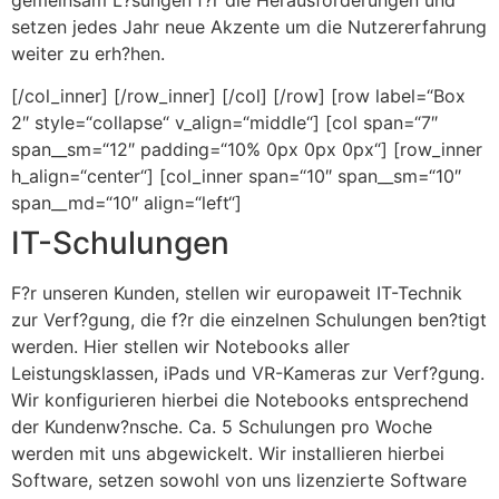
setzen jedes Jahr neue Akzente um die Nutzererfahrung
weiter zu erh?hen.
[/col_inner] [/row_inner] [/col] [/row] [row label=“Box
2″ style=“collapse“ v_align=“middle“] [col span=“7″
span__sm=“12″ padding=“10% 0px 0px 0px“] [row_inner
h_align=“center“] [col_inner span=“10″ span__sm=“10″
span__md=“10″ align=“left“]
IT-Schulungen
F?r unseren Kunden, stellen wir europaweit IT-Technik
zur Verf?gung, die f?r die einzelnen Schulungen ben?tigt
werden. Hier stellen wir Notebooks aller
Leistungsklassen, iPads und VR-Kameras zur Verf?gung.
Wir konfigurieren hierbei die Notebooks entsprechend
der Kundenw?nsche. Ca. 5 Schulungen pro Woche
werden mit uns abgewickelt. Wir installieren hierbei
Software, setzen sowohl von uns lizenzierte Software