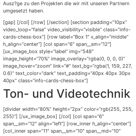
Ausz?ge zu den Projekten die wir mit unseren Partnern
umgesetzt haben.
[gap] [/col] [/row] [/section] [section padding=“10px“
video_loop=“false“ video_visibility=“visible“ class=“info-
cards-chess-box“] [row label=“Box 1″ v_align=“middle“
h_align=“center“] [col span=“6″ span__sm=“12″]
[ux_image_box style=“label“ img=“548″
image_height=“70%“ image_overlay=“rgba(0, 0, 0, 0)“
image_hover=“zoom“ link=“#“ text_bg=“rgba(1, 159, 227,
0.6)“ text_color=“dark“ text_padding=“40px 40px 30px
40px“ class=“info-cards-chess-box“]
Ton- und Videotechnik
[divider width=“80%“ height=“2px“ color=“rgb(255, 255,
255)“] [/ux_image_box] [/col] [col span=“6″
span__sm=“12″ align=“left“] [row_inner h_align=“center“]
[col_inner span=“11″ span__sm=“10″ span__md=“10″