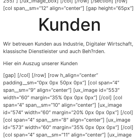
255)“] [/ux_image_box] [/col] [/row] [/section] [row]
[col span__sm=“12″ align=“center“] [gap height=“65px“]
Kunden
Wir betreuen Kunden aus Industrie, Digitaler Wirtschaft,
klassische Dienstleister und auch Beh?rden.
Hier ein Auszug unserer Kunden
[gap] [/col] [/row] [row h_align=“center“
padding__sm=“0px 0px 50px 0px“] [col span=“4″
span__sm=“9″ align=“center“] [ux_image id=“553″
width=“60″ margin=“35% 0px 0px 0px“] [/col] [col
span=“4″ span__sm=“10″ align=“center“] [ux_image
id=“574″ width=“60″ margin=“20% 0px 0px 0px“] [/col]
[col span=“4″ span__sm=“8″ align=“center“] [ux_image
id=“573″ width=“60″ margin=“35% 0px 0px 0px“] [/col]
[col span=“4″ span__sm=“11″ align=“center“] [ux_image