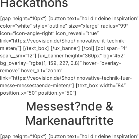
Hackathons
[gap height=“10px“] [button text=“hol dir deine Inspiration“
color=“white“ style=“outline“ size=“xlarge“ radius=“99″
icon=“icon-angle-right“ icon_reveal=“true“
link=“https://veovision.de/Shop/innovative-it-technik-
mieten/“] [/text_box] [/ux_banner] [/col] [col span=“4″
span__sm=“12″] [ux_banner height=“360px“ bg=“452″
bg_overlay=“rgba(1, 159, 227, 0.8)“ hover=“overlay-
remove“ hover_alt=“zoom“
link=“https://veovision.de/Shop/innovative-technik-fuer-
messe-messestaende-mieten/“] [text_box width=“84″
position_x=“50″ position_y=“50″]
Messest?nde &
Markenauftritte
[gap height=“10px“] [button text=“hol dir deine Inspiration“