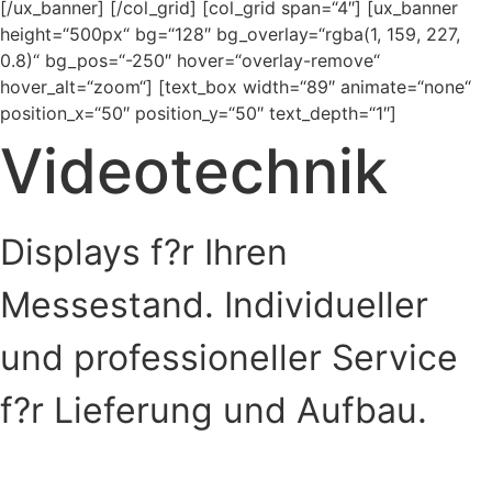
[/ux_banner] [/col_grid] [col_grid span=“4″] [ux_banner
height=“500px“ bg=“128″ bg_overlay=“rgba(1, 159, 227,
0.8)“ bg_pos=“-250″ hover=“overlay-remove“
hover_alt=“zoom“] [text_box width=“89″ animate=“none“
position_x=“50″ position_y=“50″ text_depth=“1″]
Videotechnik
Displays f?r Ihren
Messestand. Individueller
und professioneller Service
f?r Lieferung und Aufbau.