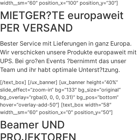
width__sm=“60″ position_x=“100″ position_y=“30″]
MIETGER?TE europaweit
PER VERSAND
Bester Service mit Lieferungen in ganz Europa.
Wir verschicken unsere Produkte europaweit mit
UPS. Bei gro?en Events ?bernimmt das unser
Team und ihr habt optimale Unterst?tzung.
[/text_box] [/ux_banner] [ux_banner height=“40%“
slide_effect=“zoom-in“ bg=“133″ bg_size=“original“
bg_overlay=“rgba(0, 0, 0, 0.31)“ bg_pos=“bottom“
hover=“overlay-add-50″] [text_box width=“58″
width__sm=“60″ position_x=“0″ position_y=“50″]
Beamer UND
PROJEKTOREN