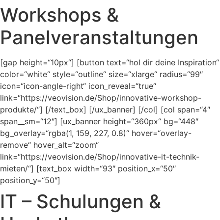
Workshops &
Panelveranstaltungen
[gap height=“10px“] [button text=“hol dir deine Inspiration“
color=“white“ style=“outline“ size=“xlarge“ radius=“99″
icon=“icon-angle-right“ icon_reveal=“true“
link=“https://veovision.de/Shop/innovative-workshop-
produkte/“] [/text_box] [/ux_banner] [/col] [col span=“4″
span__sm=“12″] [ux_banner height=“360px“ bg=“448″
bg_overlay=“rgba(1, 159, 227, 0.8)“ hover=“overlay-
remove“ hover_alt=“zoom“
link=“https://veovision.de/Shop/innovative-it-technik-
mieten/“] [text_box width=“93″ position_x=“50″
position_y=“50″]
IT – Schulungen &