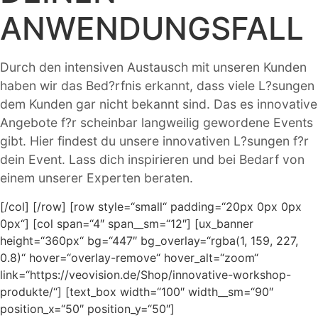
ANWENDUNGSFALL
Durch den intensiven Austausch mit unseren Kunden
haben wir das Bed?rfnis erkannt, dass viele L?sungen
dem Kunden gar nicht bekannt sind. Das es innovative
Angebote f?r scheinbar langweilig gewordene Events
gibt. Hier findest du unsere innovativen L?sungen f?r
dein Event. Lass dich inspirieren und bei Bedarf von
einem unserer Experten beraten.
[/col] [/row] [row style=“small“ padding=“20px 0px 0px
0px“] [col span=“4″ span__sm=“12″] [ux_banner
height=“360px“ bg=“447″ bg_overlay=“rgba(1, 159, 227,
0.8)“ hover=“overlay-remove“ hover_alt=“zoom“
link=“https://veovision.de/Shop/innovative-workshop-
produkte/“] [text_box width=“100″ width__sm=“90″
position_x=“50″ position_y=“50″]