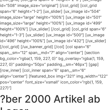
id=“508″ image_size=“original“] [/col_grid] [col_grid
span=“6″ height=“1-2″] [ux_slider] [ux_image id=“504″
image_size=“large“ height=“100%“] [ux_image id=“501″
image_size=“large“ height=“100%“] [ux_image id=“499″
height=“100%“] [/ux_slider] [/col_grid] [col_grid span=“6″
height=“1-3″] [ux_slider] [ux_image id=“500″] [ux_image
id=“496″ height=“100%“] [ux_image id=“432″] [/ux_slider]
[/col_grid] [/ux_banner_grid] [/col] [col span=“6″
span__sm=“12″ span__md=“7″ align=“center“] [section
bg_color=“rgba(1, 159, 227, 0)“ bg_overlay=“rgba(1, 159,
227, 0)“ padding=“50px“ padding__sm=“46px“] [gap]
[row_inner] [col_inner span=“6″ span__sm=“6″
align=“center“] [featured_box img=“321″ img_width=“122″
pos=“center“ font_size=“xsmall“ icon_color=“rgb(1, 159,
227)“]
?ber 2000 Artikel ab