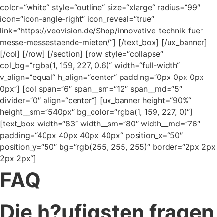
color=“white“ style=“outline“ size=“xlarge“ radius=“99″
icon=“icon-angle-right“ icon_reveal=“true“
link=“https://veovision.de/Shop/innovative-technik-fuer-
messe-messestaende-mieten/“] [/text_box] [/ux_banner]
[/col] [/row] [/section] [row style=“collapse“
col_bg=“rgba(1, 159, 227, 0.6)“ width=“full-width“
v_align=“equal“ h_align=“center“ padding=“0px 0px 0px
0px“] [col span=“6″ span__sm=“12″ span__md=“5″
divider=“0″ align=“center“] [ux_banner height=“90%“
height__sm=“540px“ bg_color=“rgba(1, 159, 227, 0)“]
[text_box width=“83″ width__sm=“80″ width__md=“76″
padding=“40px 40px 40px 40px“ position_x=“50″
position_y=“50″ bg=“rgb(255, 255, 255)“ border=“2px 2px
2px 2px“]
FAQ
Die h?ufigsten fragen