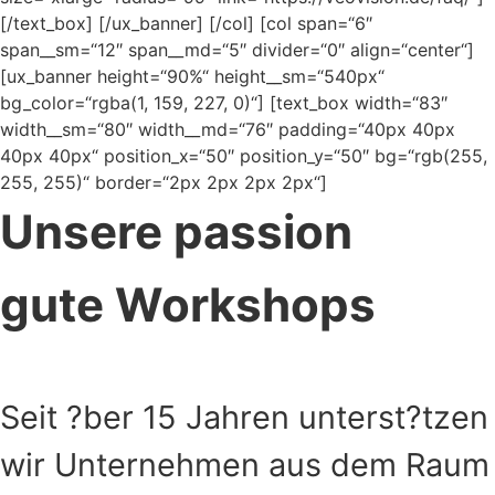
[/text_box] [/ux_banner] [/col] [col span=“6″
span__sm=“12″ span__md=“5″ divider=“0″ align=“center“]
[ux_banner height=“90%“ height__sm=“540px“
bg_color=“rgba(1, 159, 227, 0)“] [text_box width=“83″
width__sm=“80″ width__md=“76″ padding=“40px 40px
40px 40px“ position_x=“50″ position_y=“50″ bg=“rgb(255,
255, 255)“ border=“2px 2px 2px 2px“]
Unsere passion
gute Workshops
Seit ?ber 15 Jahren unterst?tzen
wir Unternehmen aus dem Raum