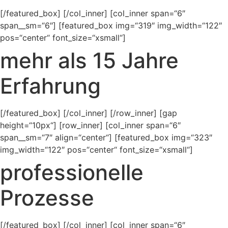
[/featured_box] [/col_inner] [col_inner span=“6″
span__sm=“6″] [featured_box img=“319″ img_width=“122″
pos=“center“ font_size=“xsmall“]
mehr als 15 Jahre
Erfahrung
[/featured_box] [/col_inner] [/row_inner] [gap
height=“10px“] [row_inner] [col_inner span=“6″
span__sm=“7″ align=“center“] [featured_box img=“323″
img_width=“122″ pos=“center“ font_size=“xsmall“]
professionelle
Prozesse
[/featured_box] [/col_inner] [col_inner span=“6″