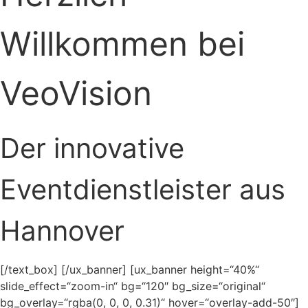
Willkommen bei
VeoVision
Der innovative
Eventdienstleister aus
Hannover
[/text_box] [/ux_banner] [ux_banner height=“40%“
slide_effect=“zoom-in“ bg=“120″ bg_size=“original“
bg_overlay=“rgba(0, 0, 0, 0.31)“ hover=“overlay-add-50″]