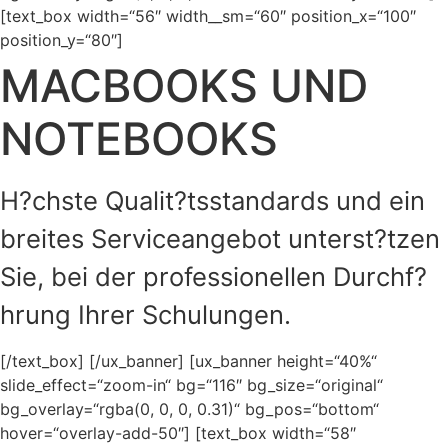
[text_box width=“56″ width__sm=“60″ position_x=“100″
position_y=“80″]
MACBOOKS UND
NOTEBOOKS
H?chste Qualit?tsstandards und ein
breites Serviceangebot unterst?tzen
Sie, bei der professionellen Durchf?
hrung Ihrer Schulungen.
[/text_box] [/ux_banner] [ux_banner height=“40%“
slide_effect=“zoom-in“ bg=“116″ bg_size=“original“
bg_overlay=“rgba(0, 0, 0, 0.31)“ bg_pos=“bottom“
hover=“overlay-add-50″] [text_box width=“58″