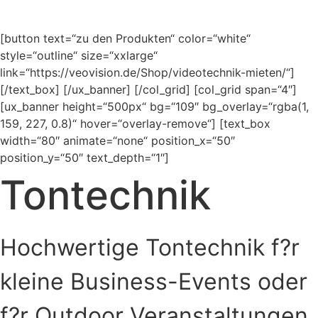
[button text=“zu den Produkten“ color=“white“
style=“outline“ size=“xxlarge“
link=“https://veovision.de/Shop/videotechnik-mieten/“]
[/text_box] [/ux_banner] [/col_grid] [col_grid span=“4″]
[ux_banner height=“500px“ bg=“109″ bg_overlay=“rgba(1,
159, 227, 0.8)“ hover=“overlay-remove“] [text_box
width=“80″ animate=“none“ position_x=“50″
position_y=“50″ text_depth=“1″]
Tontechnik
Hochwertige Tontechnik f?r
kleine Business-Events oder
f?r Outdoor Veranstaltungen