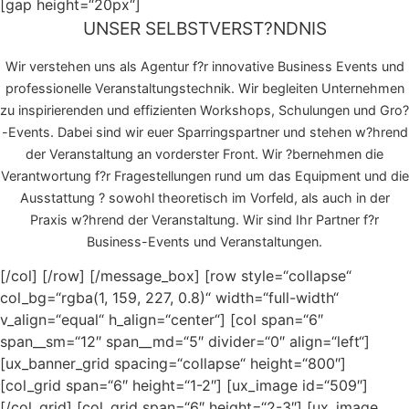
[gap height=“20px“]
UNSER SELBSTVERST?NDNIS
Wir verstehen uns als Agentur f?r innovative Business Events und
professionelle Veranstaltungstechnik. Wir begleiten Unternehmen
zu inspirierenden und effizienten Workshops, Schulungen und Gro?
-Events. Dabei sind wir euer Sparringspartner und stehen w?hrend
der Veranstaltung an vorderster Front. Wir ?bernehmen die
Verantwortung f?r Fragestellungen rund um das Equipment und die
Ausstattung ? sowohl theoretisch im Vorfeld, als auch in der
Praxis w?hrend der Veranstaltung.
Wir sind Ihr Partner f?r
Business-Events und Veranstaltungen.
[/col] [/row] [/message_box] [row style=“collapse“
col_bg=“rgba(1, 159, 227, 0.8)“ width=“full-width“
v_align=“equal“ h_align=“center“] [col span=“6″
span__sm=“12″ span__md=“5″ divider=“0″ align=“left“]
[ux_banner_grid spacing=“collapse“ height=“800″]
[col_grid span=“6″ height=“1-2″] [ux_image id=“509″]
[/col_grid] [col_grid span=“6″ height=“2-3″] [ux_image