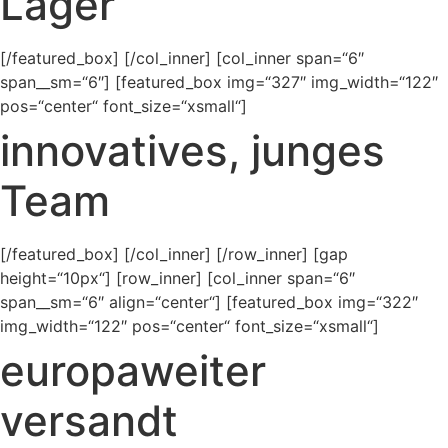
Lager
[/featured_box] [/col_inner] [col_inner span=“6″
span__sm=“6″] [featured_box img=“327″ img_width=“122″
pos=“center“ font_size=“xsmall“]
innovatives, junges
Team
[/featured_box] [/col_inner] [/row_inner] [gap
height=“10px“] [row_inner] [col_inner span=“6″
span__sm=“6″ align=“center“] [featured_box img=“322″
img_width=“122″ pos=“center“ font_size=“xsmall“]
europaweiter
versandt