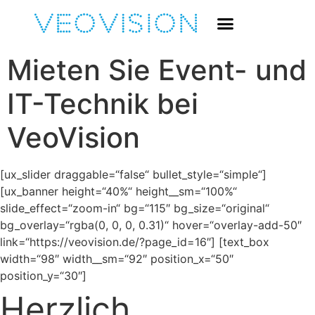
Mieten Sie Event- und
IT-Technik bei
VeoVision
[ux_slider draggable=“false“ bullet_style=“simple“]
[ux_banner height=“40%“ height__sm=“100%“
slide_effect=“zoom-in“ bg=“115″ bg_size=“original“
bg_overlay=“rgba(0, 0, 0, 0.31)“ hover=“overlay-add-50″
link=“https://veovision.de/?page_id=16″] [text_box
width=“98″ width__sm=“92″ position_x=“50″
position_y=“30″]
Herzlich