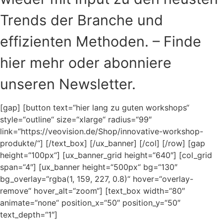
Trends der Branche und
effizienten Methoden. – Finde
hier mehr oder abonniere
unseren Newsletter.
[gap] [button text=“hier lang zu guten workshops“
style=“outline“ size=“xlarge“ radius=“99″
link=“https://veovision.de/Shop/innovative-workshop-
produkte/“] [/text_box] [/ux_banner] [/col] [/row] [gap
height=“100px“] [ux_banner_grid height=“640″] [col_grid
span=“4″] [ux_banner height=“500px“ bg=“130″
bg_overlay=“rgba(1, 159, 227, 0.8)“ hover=“overlay-
remove“ hover_alt=“zoom“] [text_box width=“80″
animate=“none“ position_x=“50″ position_y=“50″
text_depth=“1″]