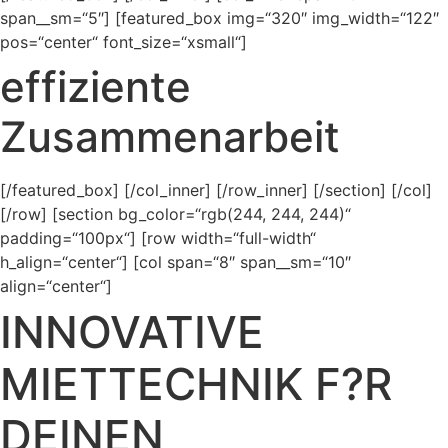
span__sm=“5″] [featured_box img=“320″ img_width=“122″
pos=“center“ font_size=“xsmall“]
effiziente
Zusammenarbeit
[/featured_box] [/col_inner] [/row_inner] [/section] [/col]
[/row] [section bg_color=“rgb(244, 244, 244)“
padding=“100px“] [row width=“full-width“
h_align=“center“] [col span=“8″ span__sm=“10″
align=“center“]
INNOVATIVE
MIETTECHNIK F?R
DEINEN